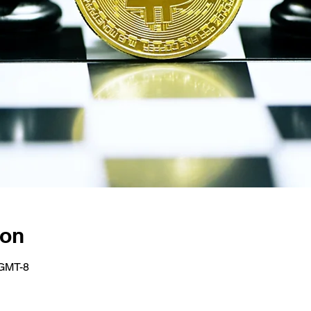
ion
 GMT-8